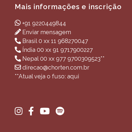
Mais informações e inscrição
+91 9220449844
Enviar mensagem
Brasil 0 xx 11 968270047
Índia 00 xx 91 9717900227
Nepal 00 xx 977 9700309523**
direcao@chorten.com.br
**Atual veja o fuso: aqui