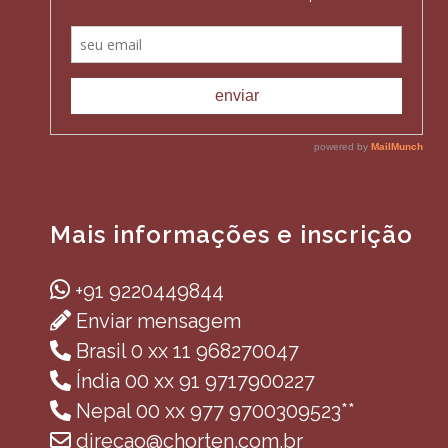
Mais informações e inscrição
+91 9220449844
Enviar mensagem
Brasil 0 xx 11 968270047
Índia 00 xx 91 9717900227
Nepal 00 xx 977 9700309523**
direcao@chorten.com.br