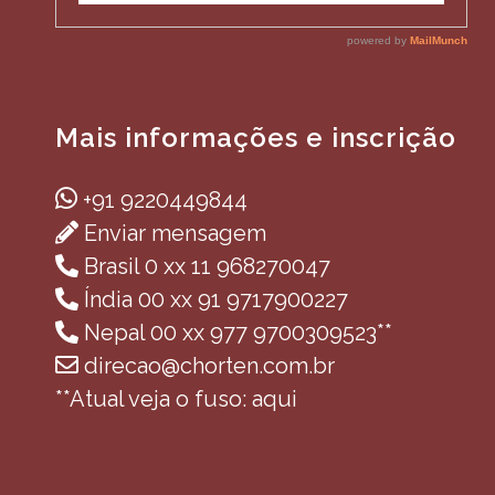
Mais informações e inscrição
+91 9220449844
Enviar mensagem
Brasil 0 xx 11 968270047
Índia 00 xx 91 9717900227
Nepal 00 xx 977 9700309523**
direcao@chorten.com.br
**Atual veja o fuso: aqui