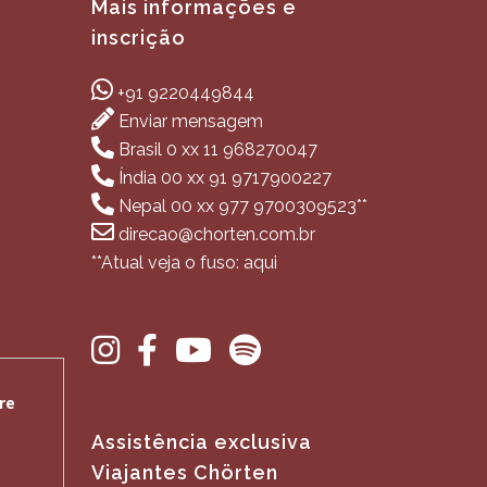
Mais informações e
inscrição
+91 9220449844
Enviar mensagem
Brasil 0 xx 11 968270047
Índia 00 xx 91 9717900227
Nepal 00 xx 977 9700309523**
direcao@chorten.com.br
**Atual veja o fuso: aqui
Assistência exclusiva
Viajantes Chörten