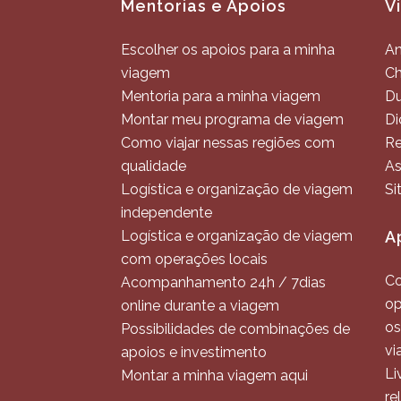
Mentorias e Apoios
V
Escolher os apoios para a minha
An
viagem
C
Mentoria para a minha viagem
Du
Montar meu programa de viagem
Di
Como viajar nessas regiões com
Re
qualidade
As
Logística e organização de viagem
Si
independente
Logística e organização de viagem
A
com operações locais
Co
Acompanhamento 24h / 7dias
op
online durante a viagem
os
Possibilidades de combinações de
vi
apoios e investimento
Li
Montar a minha viagem aqui
re