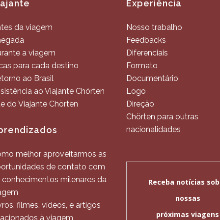
iajante
Experiência
tes da viagem
Nosso trabalho
hegada
Feedbacks
rante a viagem
Diferenciais
cas para cada destino
Formato
torno ao Brasil
Documentário
sistência ao Viajante Chörten
Logo
te do Viajante Chörten
Direção
Chörten para outras
prendizados
nacionalidades
mo melhor aproveitarmos as
ortunidades de contato com
 conhecimentos milenares da
agem
vros, filmes, vídeos, e artigos
lacionados à viagem