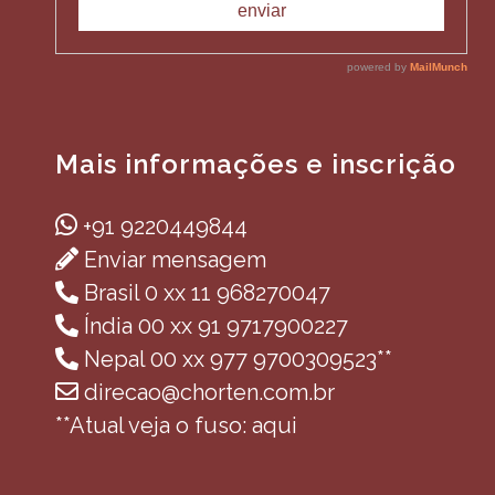
Mais informações e inscrição
+91 9220449844
Enviar mensagem
Brasil 0 xx 11 968270047
Índia 00 xx 91 9717900227
Nepal 00 xx 977 9700309523**
direcao@chorten.com.br
**Atual veja o fuso: aqui