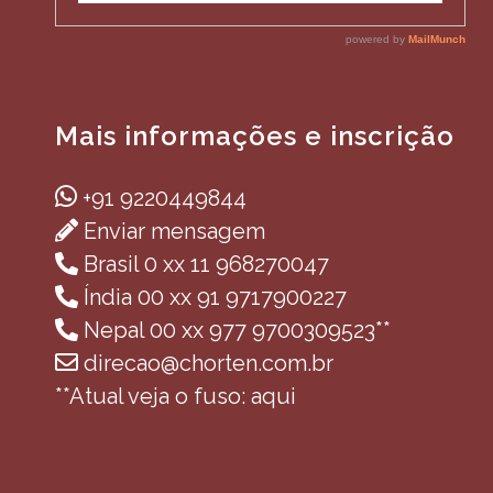
Mais informações e inscrição
+91 9220449844
Enviar mensagem
Brasil 0 xx 11 968270047
Índia 00 xx 91 9717900227
Nepal 00 xx 977 9700309523**
direcao@chorten.com.br
**Atual veja o fuso: aqui