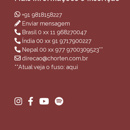
+91 9818158227
Enviar mensagem
Brasil 0 xx 11 968270047
Índia 00 xx 91 9717900227
Nepal 00 xx 977 9700309523**
direcao@chorten.com.br
**Atual veja o fuso: aqui