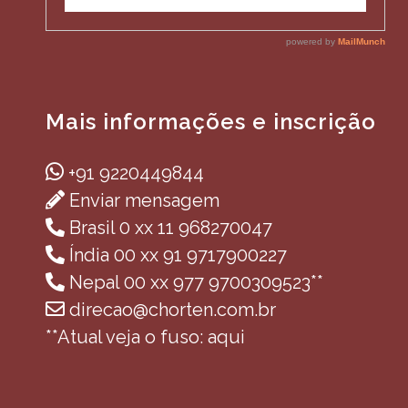
Mais informações e inscrição
+91 9220449844
Enviar mensagem
Brasil 0 xx 11 968270047
Índia 00 xx 91 9717900227
Nepal 00 xx 977 9700309523**
direcao@chorten.com.br
**Atual veja o fuso: aqui