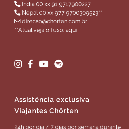
Índia 00 xx 91 9717900227
Nepal 00 xx 977 9700309523**
direcao@chorten.com.br
**Atual veja o fuso: aqui
Assistência exclusiva
Viajantes Chörten
24h por dia / 7 dias por semana durante