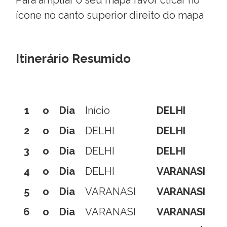
Para ampliar o seu mapa favor clicar no
ícone no canto superior direito do mapa
Itinerário Resumido
1
o
Dia
Início
DELHI
2
o
Dia
DELHI
DELHI
3
o
Dia
DELHI
DELHI
4
o
Dia
DELHI
VARANASI
5
o
Dia
VARANASI
VARANASI
6
o
Dia
VARANASI
VARANASI