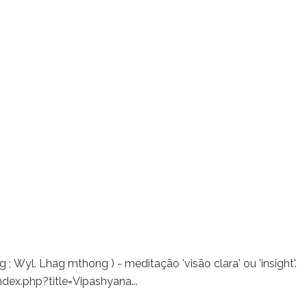
g ; Wyl. Lhag mthong ) - meditação 'visão clara' ou 'insight'.
dex.php?title=Vipashyana...