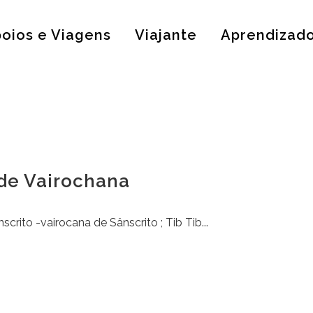
oios e Viagens
Viajante
Aprendizad
 de Vairochana
crito -vairocana de Sânscrito ; Tib Tib...