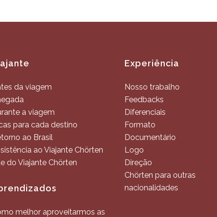
iajante
Experiência
tes da viagem
Nosso trabalho
hegada
Feedbacks
rante a viagem
Diferenciais
cas para cada destino
Formato
torno ao Brasil
Documentário
sistência ao Viajante Chörten
Logo
te do Viajante Chörten
Direção
Chörten para outras
prendizados
nacionalidades
mo melhor aproveitarmos as