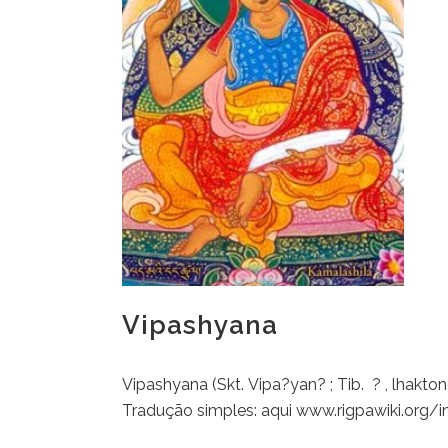
Vipashyana
Vipashyana (Skt. Vipa?yan? ; Tib. ? , lhakton
Tradução simples: aqui www.rigpawiki.org/in