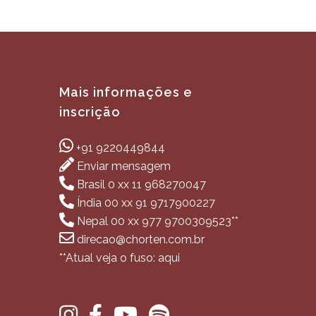
Mais informações e
inscrição
+91 9220449844
Enviar mensagem
Brasil 0 xx 11 968270047
Índia 00 xx 91 9717900227
Nepal 00 xx 977 9700309523**
direcao@chorten.com.br
**Atual veja o fuso: aqui