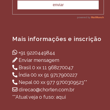
Mais informações e inscrição
+91 9220449844
Enviar mensagem
Brasil 0 xx 11 968270047
Índia 00 xx 91 9717900227
Nepal 00 xx 977 9700309523**
direcao@chorten.com.br
**Atual veja o fuso: aqui